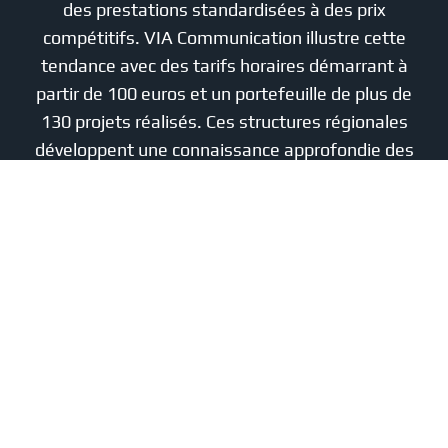
des prestations standardisées à des prix
compétitifs. VIA Communication illustre cette
tendance avec des tarifs horaires démarrant à
partir de 100 euros et un portefeuille de plus de
130 projets réalisés. Ces structures régionales
développent une connaissance approfondie des
spécificités économiques locales et peuvent
ainsi adapter leurs recommandations
stratégiques aux réalités du terrain. La proximité
géographique facilite également les échanges
directs avec les clients, renforçant la qualité de
la collaboration et permettant une meilleure
compréhension des enjeux sectoriels. Bordeaux,
notamment, s’est positionnée comme un pôle
dynamique du marketing digital avec plusieurs
agences reconnues pour leur expertise en