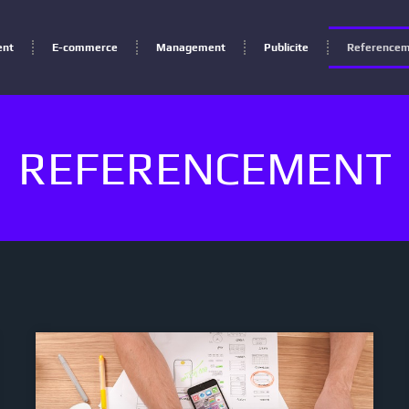
ent
E-commerce
Management
Publicite
Reference
REFERENCEMENT