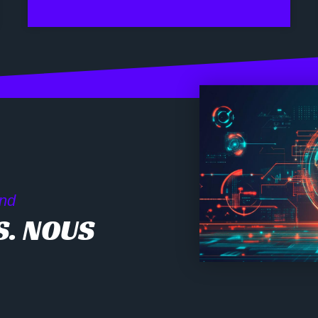
and
S. NOUS